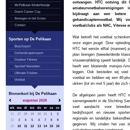
ontvangen. HTC ontving dit 
McPelikaan Kinderfeestje
amateurvoetbalverenigingen
Dutch Career Cup
bijdraagt aan een beter
Bewegen in het Groen
gehandicaptenvoetbal. Wij v
Contact
voetbalclubs als NAC, Vitesse 
Wat betreft het voetbal schenke
Sporten op De Pelikaan
onze eigen jeugd. Door opleidin
Beachsport
HTC het eerste elftal (mannen) 
Gehandicaptensport
plan brengen (tweede/derde klass
Outdoor Fitness
vrouwenafdeling speelt landelijk.
heeft een bloeiende meisjes-/vr
Sportief Wandelen
leggen. Ook besteden wij veel
Ultimate Frisbee
voetbal en hebben wij een 40-plus
Voetbal
ukken (tot en met 5 jaar) die zich
Binnenkort bij De Pelikaan
De afgelopen jaren heeft HTC 
augustus
2026
samengewerkt in de Stichting Sa
veel aandacht voor breedtes
wk
ma
di
wo
do
vr
za
zo
bedrijfssport en nieuwe sport
31
27
28
29
30
31
1
2
regionale en landelijke bekendhe
32
3
4
5
6
7
8
9
gegeven. Wij vinden het van 
33
10
11
12
13
14
15
16
activiteiten worden voortgezet.