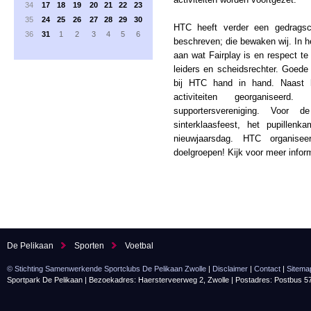
34
17
18
19
20
21
22
23
35
24
25
26
27
28
29
30
HTC heeft verder een gedrags
36
31
1
2
3
4
5
6
beschreven; die bewaken wij. In he
aan wat Fairplay is en respect te
leiders en scheidsrechter. Goede 
bij HTC hand in hand. Naast h
activiteiten georganisee
supportersvereniging. Voor 
sinterklaasfeest, het pupillen
nieuwjaarsdag. HTC organisee
doelgroepen! Kijk voor meer infor
De Pelikaan
Sporten
Voetbal
© Stichting Samenwerkende Sportclubs De Pelikaan Zwolle
|
Disclaimer
|
Contact
|
Sitema
Sportpark De Pelikaan | Bezoekadres: Haersterveerweg 2, Zwolle | Postadres: Postbus 5