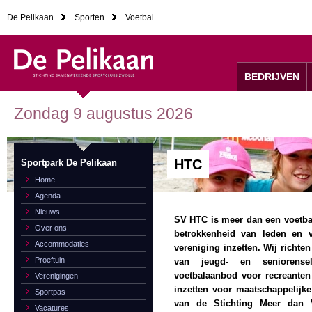
De Pelikaan
Sporten
Voetbal
BEDRIJVEN
Zondag 9 augustus 2026
HTC
Sportpark De Pelikaan
Home
Agenda
Nieuws
SV HTC is meer dan een voetba
Over ons
betrokkenheid van leden en ve
Accommodaties
vereniging inzetten. Wij richten
Proeftuin
van jeugd- en seniorense
voetbalaanbod voor recreanten
Verenigingen
inzetten voor maatschappelijke
Sportpas
van de Stichting Meer dan V
Vacatures