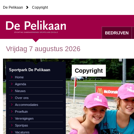
De Pelikaan
Copyright
BEDRIJVEN
Vrijdag 7 augustus 2026
Copyright
Sportpark De Pelikaan
Home
Agenda
Nieuws
Over ons
Accommodaties
Proeftuin
Verenigingen
Sportpas
Vacatures