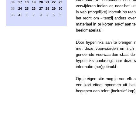
34
17
18
19
20
21
22
23
verwijderen indien er, naar het u
35
24
25
26
27
28
29
30
is van (mogelijke) inbreuk op rec
36
31
1
2
3
4
5
6
het recht om - tenzij anders ov
materiaal in te korten en/of aan t
beeldmateriaal.
Door hyperlinks aan te brengen 
met deze voorwaarden en zich 
genoemde voorwaarden staat de u
hyperlinks aanbrengt naar deze 
informatie (her)gebruikt.
Op je eigen site mag je van elk a
een kort citaat opnemen uit het 
begrepen een tekst (inclusief kop