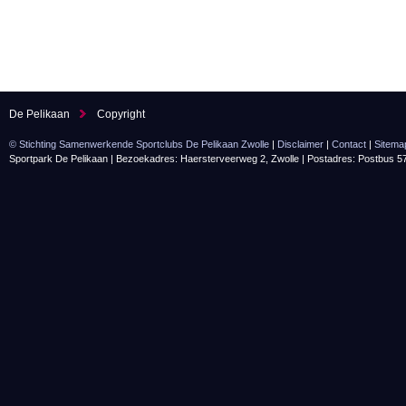
De Pelikaan
Copyright
© Stichting Samenwerkende Sportclubs De Pelikaan Zwolle
|
Disclaimer
|
Contact
|
Sitema
Sportpark De Pelikaan | Bezoekadres: Haersterveerweg 2, Zwolle | Postadres: Postbus 5