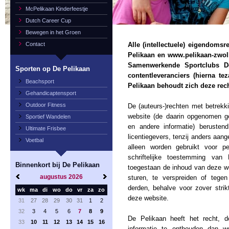
McPelikaan Kinderfeestje
Dutch Career Cup
Bewegen in het Groen
Contact
Alle (intellectuele) eigendomsr
Pelikaan en www.pelikaan-zwolle
Samenwerkende Sportclubs De
Sporten op De Pelikaan
contentleveranciers (hierna t
Beachsport
Pelikaan behoudt zich deze rech
Gehandicaptensport
Outdoor Fitness
De (auteurs-)rechten met betrekk
website (de daarin opgenomen ge
Sportief Wandelen
en andere informatie) berustend
Ultimate Frisbee
licentiegevers, tenzij anders aa
Voetbal
alleen worden gebruikt voor pe
schriftelijke toestemming va
Binnenkort bij De Pelikaan
toegestaan de inhoud van deze we
augustus
2026
sturen, te verspreiden of tegen
derden, behalve voor zover strik
wk
ma
di
wo
do
vr
za
zo
deze website.
31
27
28
29
30
31
1
2
32
3
4
5
6
7
8
9
De Pelikaan heeft het recht, d
33
10
11
12
13
14
15
16
informatie te onthouden dan w