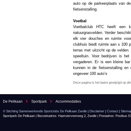
auto op de parkeerplaats van de
fietsenstalling.
Voetbal
Voetbalclub HTC heeft een k
natuurgrasvelden. Verder beschi
elk vier douches en ruimte voo
clubhuis biedt ruimte aan ± 100
terras met uitzicht op de velden
speeltuin. Voor bedrijven is he
vergaderen. Er is een kleine ba
kunnen in de fietsenstalling en
ongeveer 100 auto’s
Deze pagina is het laatst gewijzigd op d
De Pelikaan
Sportpark
Accommodaties
© Stichting Samenwerkende Sportclubs De Pelikaan Zwolle
|
Disclaimer
|
Contact
|
Sitema
Sportpark De Pelikaan | Bezoekadres: Haersterveerweg 2, Zwolle | Postadres: Postbus 5