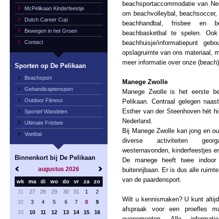
beachsportaccommodatie van Nede
McPelikaan Kinderfeestje
om beachvolleybal, beachsoccer,
Dutch Career Cup
beachhandbal, frisbee en b
Bewegen in het Groen
beachbasketbal te spelen. Oo
Contact
beachhuisje/informatiepunt g
opslagruimte van ons materiaal, m
meer informatie over onze (beach)a
Sporten op De Pelikaan
Beachsport
Manege Zwolle
Gehandicaptensport
Manege Zwolle is het eerste be
Outdoor Fitness
Pelikaan. Centraal gelegen naa
Esther van der Steenhoven hét h
Sportief Wandelen
Nederland.
Ultimate Frisbee
Bij Manege Zwolle kan jong en oud
Voetbal
diverse activiteiten georga
westernavonden, kinderfeestjes en
Binnenkort bij De Pelikaan
De manege heeft twee indoor r
augustus
2026
buitenrijbaan. Er is dus alle ruimt
van de paardensport.
wk
ma
di
wo
do
vr
za
zo
31
27
28
29
30
31
1
2
Wilt u kennismaken? U kunt altij
32
3
4
5
6
7
8
9
afspraak voor een proefles 
33
10
11
12
13
14
15
16
evenementen. Alle inform