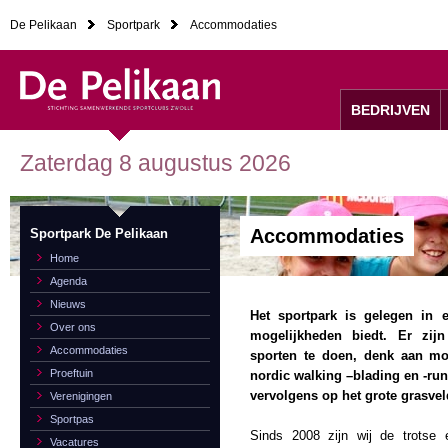
De Pelikaan
Sportpark
Accommodaties
BEDRIJVEN
Zaterdag 8 augustus 2026
Accommodaties
Sportpark De Pelikaan
Home
Agenda
Nieuws
Het sportpark is gelegen in e
Over ons
mogelijkheden biedt. Er zijn
Accommodaties
sporten te doen, denk aan mo
Proeftuin
nordic walking –blading en -run
vervolgens op het grote grasveld
Verenigingen
Sportpas
Sinds 2008 zijn wij de trotse e
Vacatures