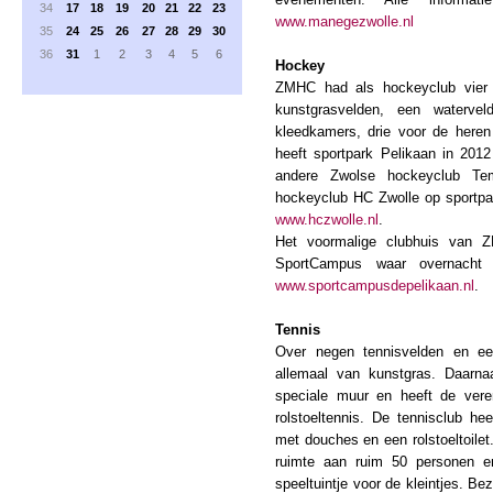
34
17
18
19
20
21
22
23
www.manegezwolle.nl
35
24
25
26
27
28
29
30
36
31
1
2
3
4
5
6
Hockey
ZMHC had als hockeyclub vier v
kunstgrasvelden, een waterv
kleedkamers, drie voor de here
heeft sportpark Pelikaan in 201
andere Zwolse hockeyclub Te
hockeyclub HC Zwolle op sportpa
www.hczwolle.nl
.
Het voormalige clubhuis van 
SportCampus waar overnacht 
www.sportcampusdepelikaan.nl
.
Tennis
Over negen tennisvelden en ee
allemaal van kunstgras. Daarna
speciale muur en heeft de vere
rolstoeltennis. De tennisclub h
met douches en een rolstoeltoile
ruimte aan ruim 50 personen e
speeltuintje voor de kleintjes. 