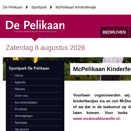
De Pelikaan
Sportpark
McPelikaan Kinderfeestje
BEDRIJVEN
Zaterdag 8 augustus 2026
McPelikaan Kinderfe
Sportpark De Pelikaan
Home
Agenda
Nieuws
Voorheen organiseerden wij
Over ons
kinderfeestjes via en ism McDon
Accommodaties
of we dat in de toekomst op 
Proeftuin
laten komen. Voor leuke k
Verenigingen
www.mcdonaldszwolle.nl
.
Sportpas
Vacatures