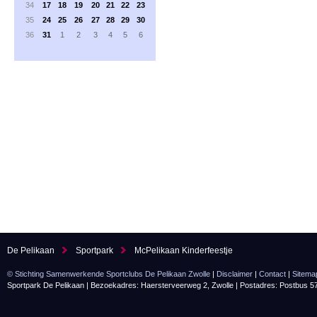
34
17
18
19
20
21
22
23
35
24
25
26
27
28
29
30
36
31
1
2
3
4
5
6
De Pelikaan
Sportpark
McPelikaan Kinderfeestje
© Stichting Samenwerkende Sportclubs De Pelikaan Zwolle
|
Disclaimer
|
Contact
|
Sitema
Sportpark De Pelikaan | Bezoekadres: Haersterveerweg 2, Zwolle | Postadres: Postbus 5