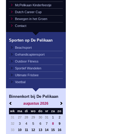
McPelikaan Kinderfeestje
Dutch Career Cup
Bewegen in het Groen
Contact
Sporten op De Pelikaan
Beachsport
Gehandicaptensport
Outdoor Fitness
Sportief Wandelen
Ultimate Frisbee
Voetbal
Binnenkort bij De Pelikaan
augustus
2026
wk
ma
di
wo
do
vr
za
zo
31
27
28
29
30
31
1
2
32
3
4
5
6
7
8
9
33
10
11
12
13
14
15
16